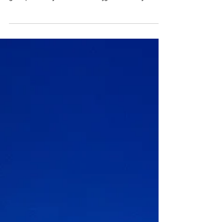
Ter ere van de 70e verjaardag van de
watersnoodramp van 1953 ben ik uitgenodigd als
gastspreker bij Pakhuis de Zwijger. Ik zal mijn...